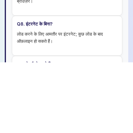
ब्राउज़र।
Q
8
.
इंटरनेट के बिना?
लोड करने के लिए आमतौर पर इंटरनेट; कुछ लोड के बाद
ऑफ़लाइन हो सकते हैं।
Q
9
.
गेम कैसे चुनते हैं?
गुणवत्ता, मज़ा और प्रदर्शन — मोबाइल पर तेज़।
Q
10
.
बच्चों के लिए सुरक्षित?
हाँ। पारिवारिक सामग्री, खतरनाक डाउनलोड नहीं।