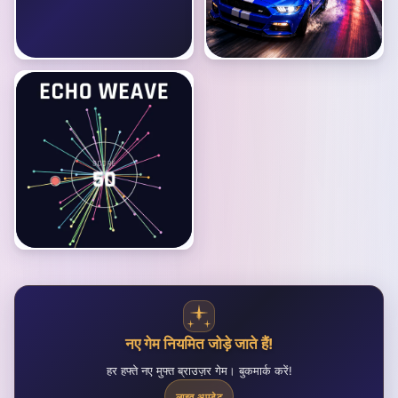
नए गेम नियमित जोड़े जाते हैं!
हर हफ्ते नए मुफ्त ब्राउज़र गेम। बुकमार्क करें!
लाइव अपडेट