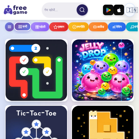
🇮🇳
मुफ्त ऑनलाइन और मोबाइल गेम — 55+ ब्
सभी
पहेली
एक्शन
रणनीति
आर्केड
रेसिंग
संग