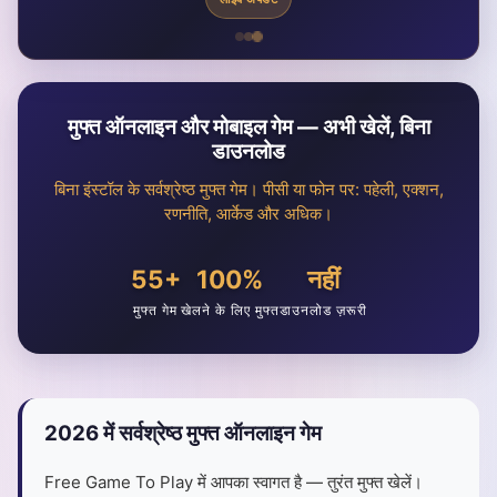
मुफ्त ऑनलाइन और मोबाइल गेम — अभी खेलें, बिना
डाउनलोड
बिना इंस्टॉल के सर्वश्रेष्ठ मुफ्त गेम। पीसी या फोन पर: पहेली, एक्शन,
रणनीति, आर्केड और अधिक।
55+
100%
नहीं
मुफ्त गेम
खेलने के लिए मुफ्त
डाउनलोड ज़रूरी
2026 में सर्वश्रेष्ठ मुफ्त ऑनलाइन गेम
Free Game To Play में आपका स्वागत है — तुरंत मुफ्त खेलें।