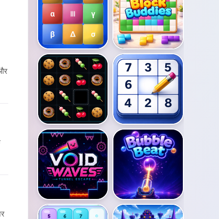
 और
े
पर