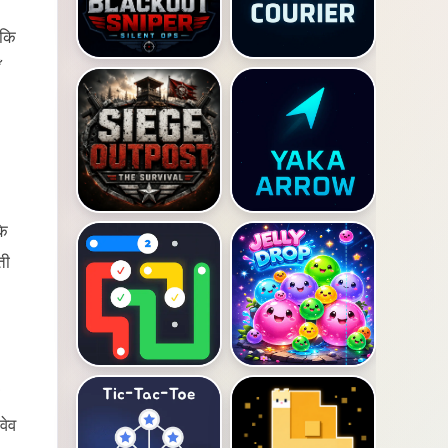
ाकि
के
ती
वेव