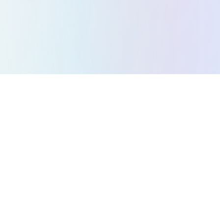
सभी गेम
पहेली गेम
एक्शन गेम
रणनीति गेम
आर्केड गेम
रेसिंग गेम
संगीत गेम
प्लेटफ़ॉर्मर गेम