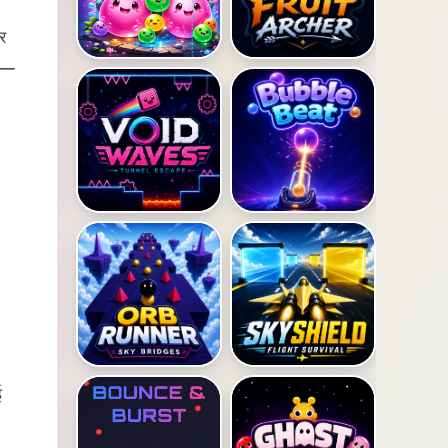
र
ं —
ई