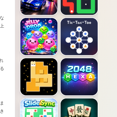
な
上
れ
る
ま
き