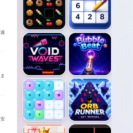
加速
りま
、安