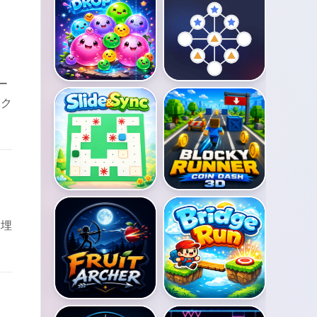
ー
ック
ッ
を埋