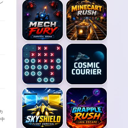
レ
。
カ
夢中