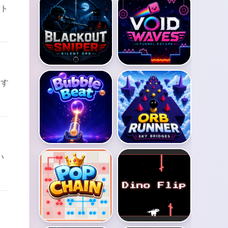
ット
。す
い