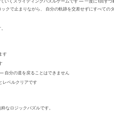
ていくスライディングパズルゲームです — 一度に1回ずつ
ックで止まりながら、 自分の軌跡を交差せずにすべての
す。
ます
す
— 自分の道を戻ることはできません
とレベルクリアです
純粋なロジックパズルです。