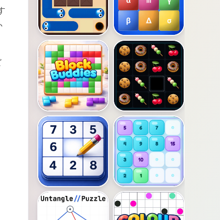
す
か
ズ