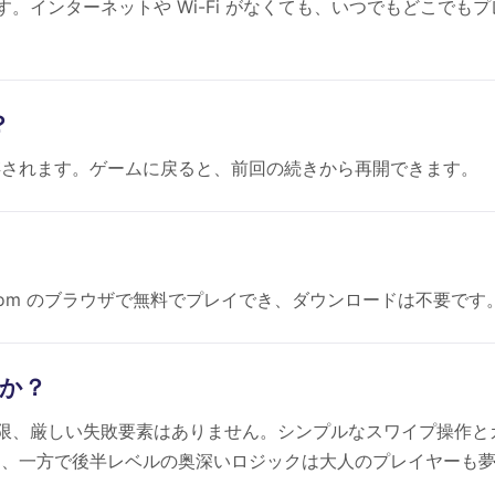
インです。インターネットや Wi-Fi がなくても、いつでもどこでもプ
？
存されます。ゲームに戻ると、前回の続きから再開できます。
eToPlay.com のブラウザで無料でプレイでき、ダウンロードは不要です
すか？
、時間制限、厳しい失敗要素はありません。シンプルなスワイプ操作と
く、一方で後半レベルの奥深いロジックは大人のプレイヤーも