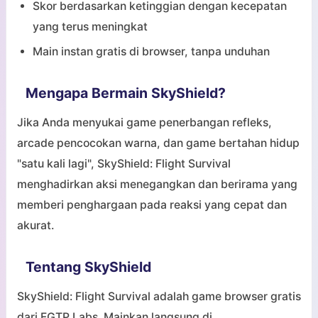
Skor berdasarkan ketinggian dengan kecepatan
yang terus meningkat
Main instan gratis di browser, tanpa unduhan
Mengapa Bermain SkyShield?
Jika Anda menyukai game penerbangan refleks,
arcade pencocokan warna, dan game bertahan hidup
"satu kali lagi", SkyShield: Flight Survival
menghadirkan aksi menegangkan dan berirama yang
memberi penghargaan pada reaksi yang cepat dan
akurat.
Tentang SkyShield
SkyShield: Flight Survival adalah game browser gratis
dari FGTP Labs. Mainkan langsung di