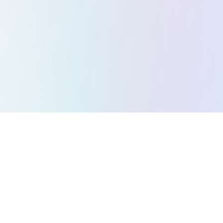
Semua game
Game Teka-teki
Game Aksi
Game Strategi
Game Arcade