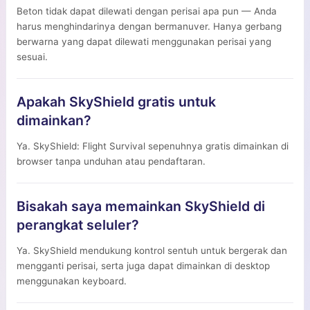
Beton tidak dapat dilewati dengan perisai apa pun — Anda
harus menghindarinya dengan bermanuver. Hanya gerbang
berwarna yang dapat dilewati menggunakan perisai yang
sesuai.
Apakah SkyShield gratis untuk
dimainkan?
Ya. SkyShield: Flight Survival sepenuhnya gratis dimainkan di
browser tanpa unduhan atau pendaftaran.
Bisakah saya memainkan SkyShield di
perangkat seluler?
Ya. SkyShield mendukung kontrol sentuh untuk bergerak dan
mengganti perisai, serta juga dapat dimainkan di desktop
menggunakan keyboard.