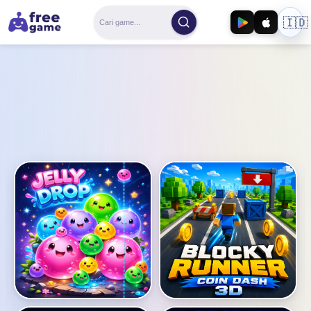
🇮🇩
AD