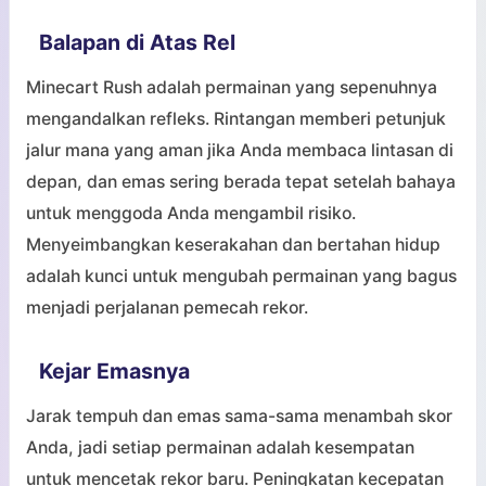
Balapan di Atas Rel
Minecart Rush adalah permainan yang sepenuhnya
mengandalkan refleks. Rintangan memberi petunjuk
jalur mana yang aman jika Anda membaca lintasan di
depan, dan emas sering berada tepat setelah bahaya
untuk menggoda Anda mengambil risiko.
Menyeimbangkan keserakahan dan bertahan hidup
adalah kunci untuk mengubah permainan yang bagus
menjadi perjalanan pemecah rekor.
Kejar Emasnya
Jarak tempuh dan emas sama-sama menambah skor
Anda, jadi setiap permainan adalah kesempatan
untuk mencetak rekor baru. Peningkatan kecepatan