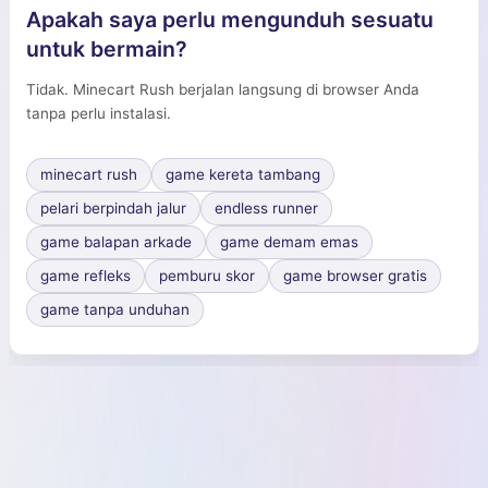
Apakah saya perlu mengunduh sesuatu
untuk bermain?
Tidak. Minecart Rush berjalan langsung di browser Anda
tanpa perlu instalasi.
minecart rush
game kereta tambang
pelari berpindah jalur
endless runner
game balapan arkade
game demam emas
game refleks
pemburu skor
game browser gratis
game tanpa unduhan