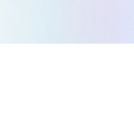
Semua game
Game Teka-teki
Game Aksi
Game Strategi
Game Arcade
Game Balap
Game Musik
Game Platformer
Game Labirin