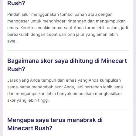
Rush?
Pindah jalur menggunakan tombol panah atau dengan
menggeser untuk menghindari rintangan dan mengumpulkan
emas. Kereta semakin cepat saat Anda turun lebih dalam, jadi
bereaksilah dengan cepat dan pilih jalur yang aman lebih
awal.
Bagaimana skor saya dihitung di Minecart
Rush?
Jarak yang Anda tempuh dan emas yang Anda kumpulkan
sama-sama menambah skor Anda, jadi bertahan lebih lama
dan mengumpulkan lebih banyak emas akan menghasilkan
skor yang lebih tinggi.
Mengapa saya terus menabrak di
Minecart Rush?