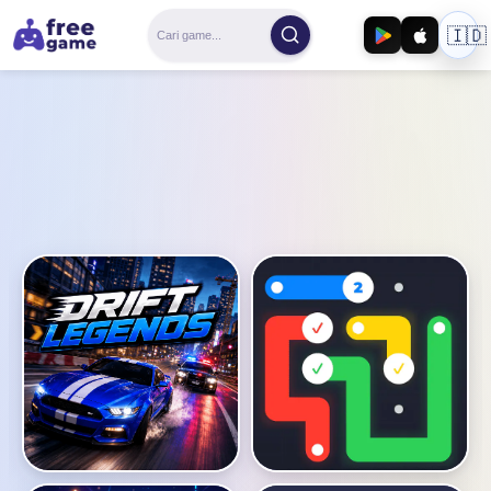
🇮🇩
AD