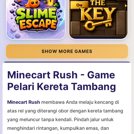
SHOW MORE GAMES
Minecart Rush - Game
Pelari Kereta Tambang
Minecart Rush
membawa Anda melaju kencang di
atas rel yang diterangi obor dengan kereta tambang
yang meluncur tanpa kendali. Pindah jalur untuk
menghindari rintangan, kumpulkan emas, dan