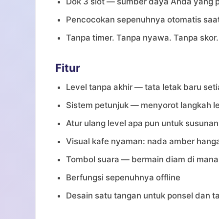
Dok 3 slot — sumber daya Anda yang p
Pencocokan sepenuhnya otomatis saat
Tanpa timer. Tanpa nyawa. Tanpa skor.
Fitur
Level tanpa akhir — tata letak baru set
Sistem petunjuk — menyorot langkah l
Atur ulang level apa pun untuk susuna
Visual kafe nyaman: nada amber hangat
Tombol suara — bermain diam di mana
Berfungsi sepenuhnya offline
Desain satu tangan untuk ponsel dan t