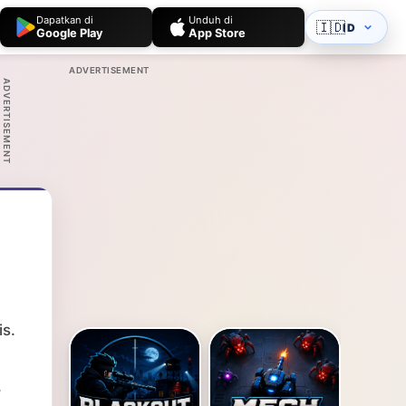
Dapatkan di
Unduh di
🇮🇩
ID
Google Play
App Store
ADVERTISEMENT
ADVERTISEMENT
s.
.