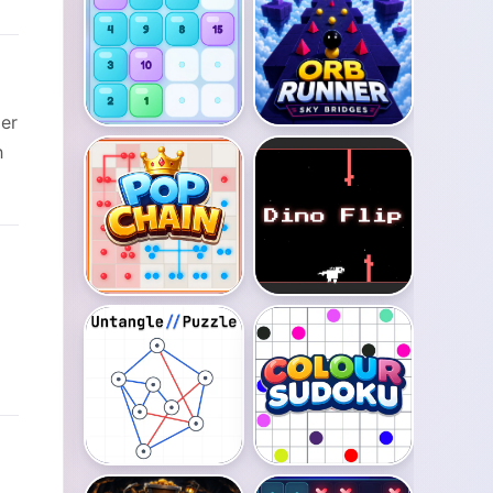
per
h