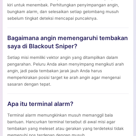
kiri untuk menembak. Perhitungkan penyimpangan angin,
bungkam alarm, dan selesaikan setiap gelombang musuh
sebelum tingkat deteksi mencapai puncaknya.
Bagaimana angin memengaruhi tembakan
saya di Blackout Sniper?
Setiap misi memiliki vektor angin yang ditampilkan dalam
pengarahan. Peluru Anda akan menyimpang mengikuti arah
angin, jadi pada tembakan jarak jauh Anda harus
memperkirakan posisi target ke arah angin agar mengenai
sasaran dengan tepat.
Apa itu terminal alarm?
Terminal alarm memungkinkan musuh memanggil bala
bantuan. Hancurkan terminal tersebut di awal misi agar
tembakan yang meleset atau gerakan yang terdeteksi tidak
memenuhi pos terdepan dengan musuh.