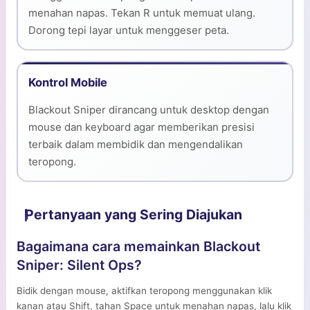
menahan napas. Tekan R untuk memuat ulang.
Dorong tepi layar untuk menggeser peta.
Kontrol Mobile
Blackout Sniper dirancang untuk desktop dengan
mouse dan keyboard agar memberikan presisi
terbaik dalam membidik dan mengendalikan
teropong.
Pertanyaan yang Sering Diajukan
Bagaimana cara memainkan Blackout
Sniper: Silent Ops?
Bidik dengan mouse, aktifkan teropong menggunakan klik
kanan atau Shift, tahan Space untuk menahan napas, lalu klik