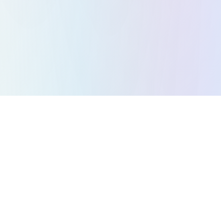
Semua game
Game Teka-teki
Game Aksi
Game Strategi
Game Arcade
Game Balap
Game Musik