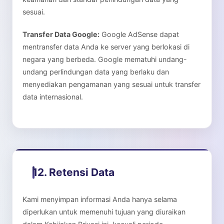
sesuai.
Transfer Data Google:
Google AdSense dapat
mentransfer data Anda ke server yang berlokasi di
negara yang berbeda. Google mematuhi undang-
undang perlindungan data yang berlaku dan
menyediakan pengamanan yang sesuai untuk transfer
data internasional.
12. Retensi Data
Kami menyimpan informasi Anda hanya selama
diperlukan untuk memenuhi tujuan yang diuraikan