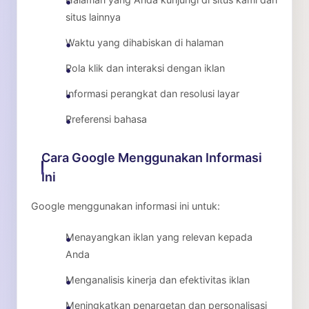
situs lainnya
Waktu yang dihabiskan di halaman
Pola klik dan interaksi dengan iklan
Informasi perangkat dan resolusi layar
Preferensi bahasa
Cara Google Menggunakan Informasi
Ini
Google menggunakan informasi ini untuk:
Menayangkan iklan yang relevan kepada
Anda
Menganalisis kinerja dan efektivitas iklan
Meningkatkan penargetan dan personalisasi