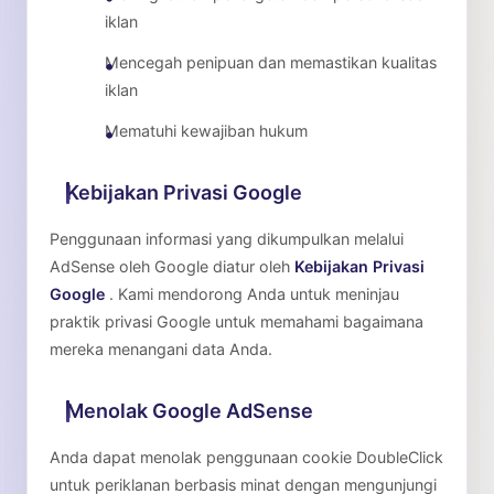
iklan
Mencegah penipuan dan memastikan kualitas
iklan
Mematuhi kewajiban hukum
Kebijakan Privasi Google
Penggunaan informasi yang dikumpulkan melalui
AdSense oleh Google diatur oleh
Kebijakan Privasi
Google
. Kami mendorong Anda untuk meninjau
praktik privasi Google untuk memahami bagaimana
mereka menangani data Anda.
Menolak Google AdSense
Anda dapat menolak penggunaan cookie DoubleClick
untuk periklanan berbasis minat dengan mengunjungi