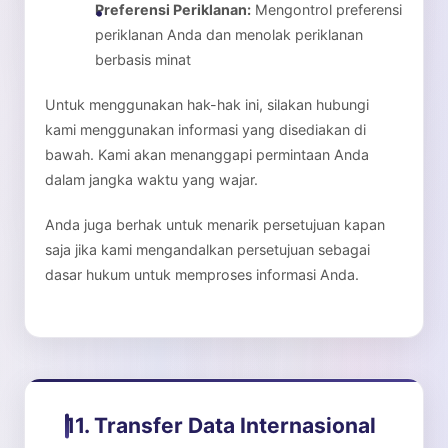
Preferensi Periklanan:
Mengontrol preferensi
periklanan Anda dan menolak periklanan
berbasis minat
Untuk menggunakan hak-hak ini, silakan hubungi
kami menggunakan informasi yang disediakan di
bawah. Kami akan menanggapi permintaan Anda
dalam jangka waktu yang wajar.
Anda juga berhak untuk menarik persetujuan kapan
saja jika kami mengandalkan persetujuan sebagai
dasar hukum untuk memproses informasi Anda.
11. Transfer Data Internasional