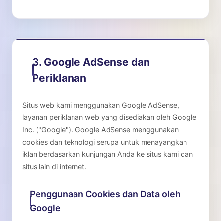
3. Google AdSense dan
Periklanan
Situs web kami menggunakan Google AdSense,
layanan periklanan web yang disediakan oleh Google
Inc. ("Google"). Google AdSense menggunakan
cookies dan teknologi serupa untuk menayangkan
iklan berdasarkan kunjungan Anda ke situs kami dan
situs lain di internet.
Penggunaan Cookies dan Data oleh
Google