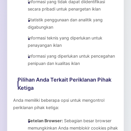
Informasi yang tidak dapat diidentifikasi
secara pribadi untuk penargetan iklan
Statistik penggunaan dan analitik yang
digabungkan
Informasi teknis yang diperlukan untuk
penayangan iklan
Informasi yang diperlukan untuk pencegahan
penipuan dan kualitas iklan
Pilihan Anda Terkait Periklanan Pihak
Ketiga
Anda memiliki beberapa opsi untuk mengontrol
periklanan pihak ketiga:
Setelan Browser:
Sebagian besar browser
memungkinkan Anda memblokir cookies pihak