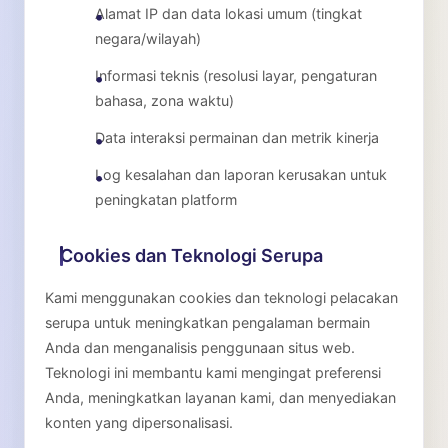
Alamat IP dan data lokasi umum (tingkat
negara/wilayah)
Informasi teknis (resolusi layar, pengaturan
bahasa, zona waktu)
Data interaksi permainan dan metrik kinerja
Log kesalahan dan laporan kerusakan untuk
peningkatan platform
Cookies dan Teknologi Serupa
Kami menggunakan cookies dan teknologi pelacakan
serupa untuk meningkatkan pengalaman bermain
Anda dan menganalisis penggunaan situs web.
Teknologi ini membantu kami mengingat preferensi
Anda, meningkatkan layanan kami, dan menyediakan
konten yang dipersonalisasi.