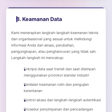
8. Keamanan Data
Kami menerapkan langkah-langkah keamanan teknis
dan organisasional yang sesuai untuk melindungi
informasi Anda dari akses, perubahan,
pengungkapan, atau penghancuran yang tidak sah.
Langkah-langkah ini mencakup:
Enkripsi data saat transit dan saat disimpan
menggunakan protokol standar industri
Penilaian keamanan rutin dan pengujian
kerentanan
Kontrol akses dan langkah-langkah autentikasi
Prosedur penyimpanan dan pencadangan