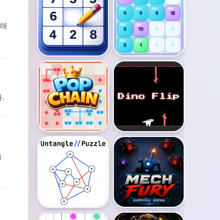
 해
.
습