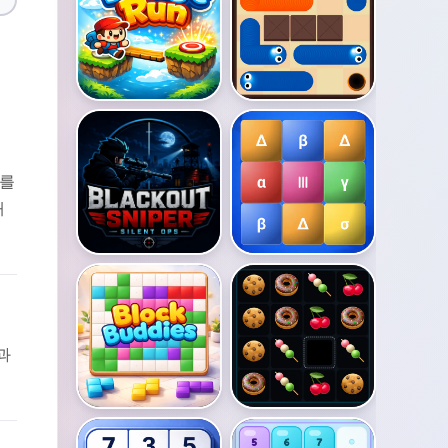
드를
애
과