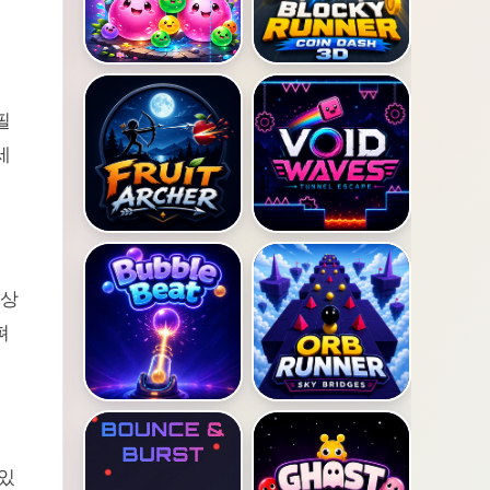
필
세
색상
펴
 있