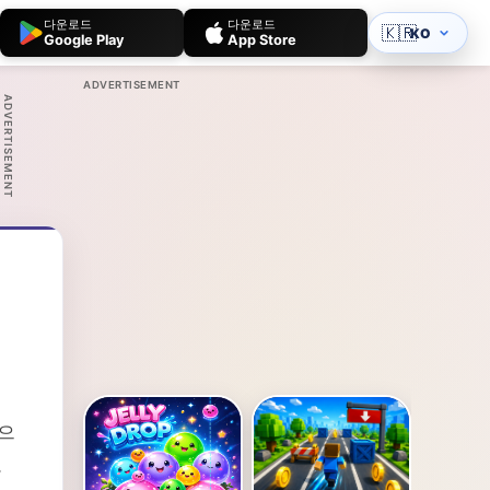
다운로드
다운로드
🇰🇷
KO
Google Play
App Store
ADVERTISEMENT
ADVERTISEMENT
향으
.