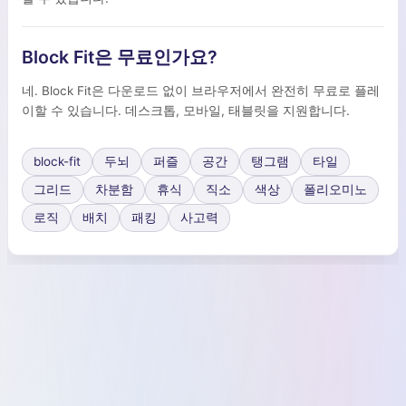
Block Fit은 무료인가요?
네. Block Fit은 다운로드 없이 브라우저에서 완전히 무료로 플레
이할 수 있습니다. 데스크톱, 모바일, 태블릿을 지원합니다.
block-fit
두뇌
퍼즐
공간
탱그램
타일
그리드
차분함
휴식
직소
색상
폴리오미노
로직
배치
패킹
사고력