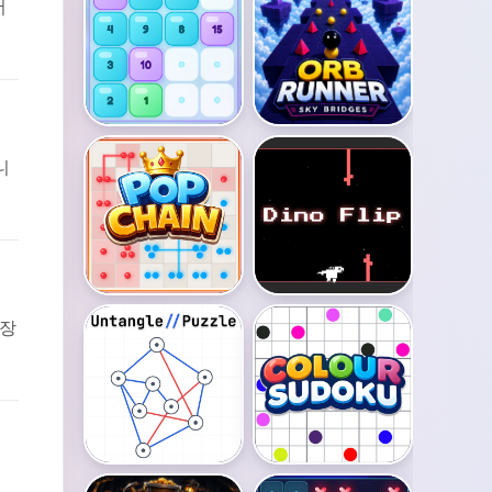
더
니
가장