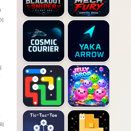
무
이
시
의
순
를
고의