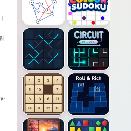
시
니
그림
핵
무한