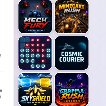
없
볼
출