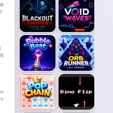
 완
수
며
 맞
없어
다.