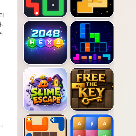
드의
.
레
니