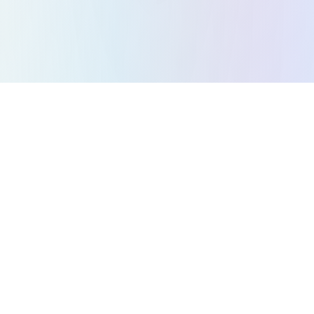
Todos los juegos
Juegos de Puzzle
Juegos de Acción
Juegos de Estrategia
Juegos de Arcade
Juegos de Carreras
Juegos de Música
Juegos de Plataformas
Juegos de Laberinto