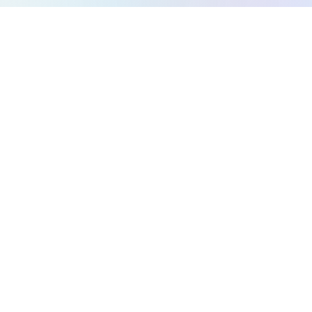
Todos los juegos
Juegos de Puzzle
Juegos de Acción
Juegos de Estrategia
Juegos de Arcade
Juegos de Carreras
Juegos de Música
Juegos de Plataformas
Juegos de Laberinto
Sobre nosotros
Política de privacidad
Términos y condiciones
Contacto