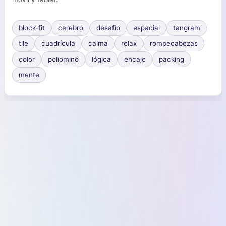
block-fit
cerebro
desafío
espacial
tangram
tile
cuadrícula
calma
relax
rompecabezas
color
poliominó
lógica
encaje
packing
mente