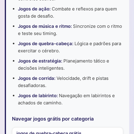
Jogos de ação:
Combate e reflexos para quem
gosta de desafio.
Jogos de música e ritmo:
Sincronize com o ritmo
e teste seu timing.
Jogos de quebra-cabeça:
Lógica e padrões para
exercitar o cérebro.
Jogos de estratégia:
Planejamento tático e
decisões inteligentes.
Jogos de corrida:
Velocidade, drift e pistas
desafiadoras.
Jogos de labirinto:
Navegação em labirintos e
achados de caminho.
Navegar jogos grátis por categoria
jogos de quebra-cabeça grátis