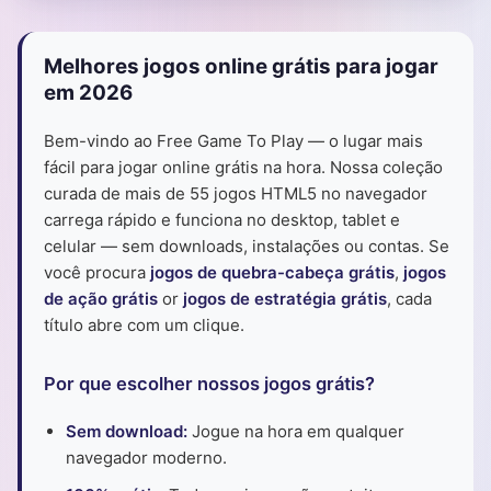
Melhores jogos online grátis para jogar
em 2026
Bem-vindo ao Free Game To Play — o lugar mais
fácil para jogar online grátis na hora. Nossa coleção
curada de mais de 55 jogos HTML5 no navegador
carrega rápido e funciona no desktop, tablet e
celular — sem downloads, instalações ou contas. Se
você procura
jogos de quebra-cabeça grátis
,
jogos
de ação grátis
or
jogos de estratégia grátis
, cada
título abre com um clique.
Por que escolher nossos jogos grátis?
Sem download:
Jogue na hora em qualquer
navegador moderno.