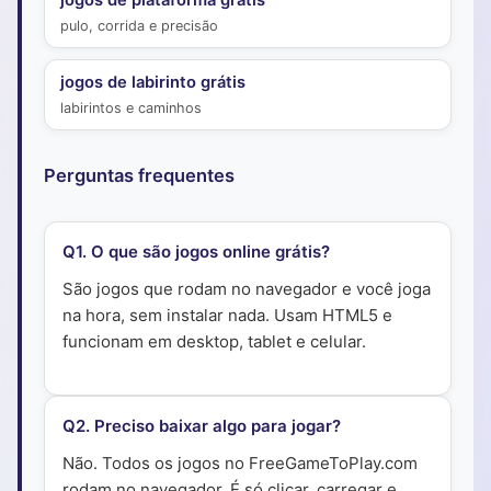
jogos de plataforma grátis
pulo, corrida e precisão
jogos de labirinto grátis
labirintos e caminhos
Perguntas frequentes
Q
1
.
O que são jogos online grátis?
São jogos que rodam no navegador e você joga
na hora, sem instalar nada. Usam HTML5 e
funcionam em desktop, tablet e celular.
Q
2
.
Preciso baixar algo para jogar?
Não. Todos os jogos no FreeGameToPlay.com
rodam no navegador. É só clicar, carregar e