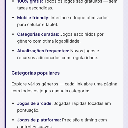
100% grátis:
Todos os jogos são gratuitos — sem
taxas escondidas.
Mobile friendly:
Interface e toque otimizados
para celular e tablet.
Categorias curadas:
Jogos escolhidos por
gênero com ótima jogabilidade.
Atualizações frequentes:
Novos jogos e
recursos adicionados com regularidade.
Categorias populares
Explore vários gêneros — cada link abre uma página
com todos os jogos daquela categoria:
Jogos de arcade:
Jogadas rápidas focadas em
pontuação.
Jogos de plataforma:
Precisão e timing com
controles suaves.