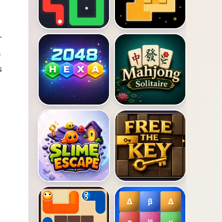
r
a
s