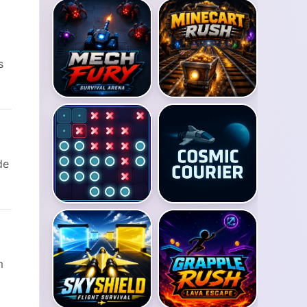
s
de
m