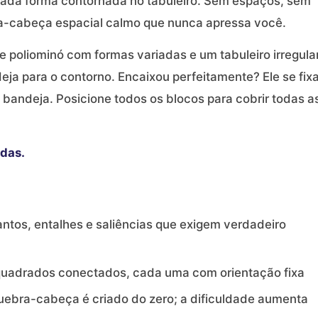
 cada forma contornada no tabuleiro. Sem espaços, sem
-cabeça espacial calmo que nunca apressa você.
 poliominó com formas variadas e um tabuleiro irregula
eja para o contorno. Encaixou perfeitamente? Ele se fix
a bandeja. Posicione todos os blocos para cobrir todas a
das.
ntos, entalhes e saliências que exigem verdadeiro
 quadrados conectados, cada uma com orientação fixa
uebra-cabeça é criado do zero; a dificuldade aumenta