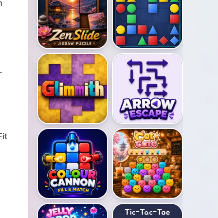
m
-
it