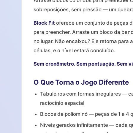
Arraste blocos coloridos para preencher
sobreposições, sem pressão — um quebra
Block Fit
oferece um conjunto de peças de
para preencher. Arraste um bloco da band
no lugar. Não encaixou? Ele retorna para 
células, e o nível estará concluído.
Sem cronômetro. Sem pontuação. Sem vi
O Que Torna o Jogo Diferente
Tabuleiros com formas irregulares — ca
raciocínio espacial
Blocos de poliominó — peças de 1 a 4
Níveis gerados infinitamente — cada q