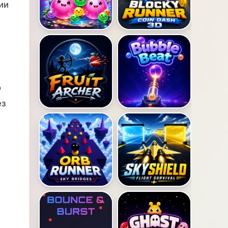
ии
о
ез