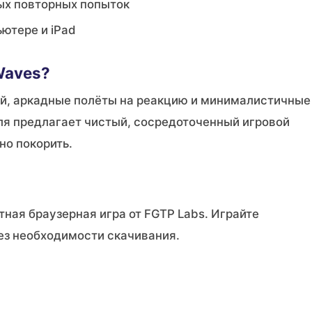
ых повторных попыток
ьютере и iPad
Waves?
ой, аркадные полёты на реакцию и минималистичные
еля предлагает чистый, сосредоточенный игровой
но покорить.
тная браузерная игра от FGTP Labs. Играйте
ез необходимости скачивания.