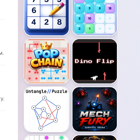
м.
у.