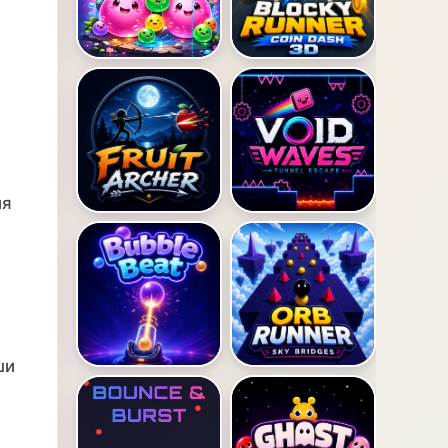
ия
ши