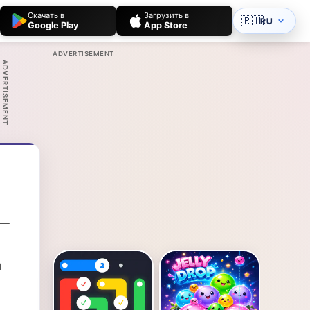
Скачать в
Загрузить в
🇷🇺
RU
Google Play
App Store
ADVERTISEMENT
ADVERTISEMENT
 —
и