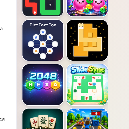
на
ся