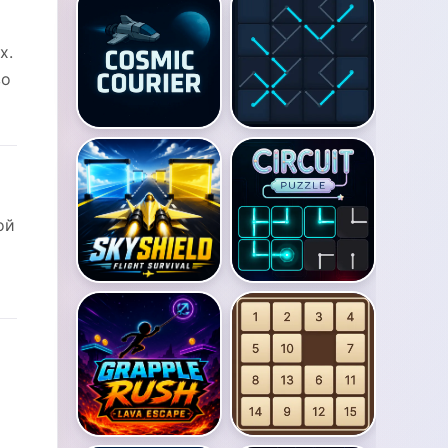
х.
во
ой