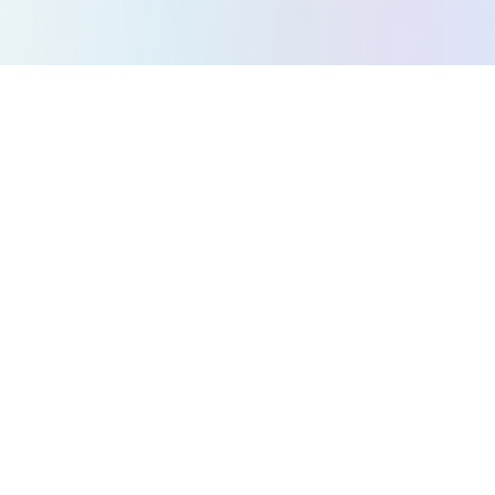
Tous les jeux
Jeux Puzzle
Jeux Action
Jeux Stratégie
Jeux Arcade
Jeux Course
Jeux Musique
Jeux Plateforme
Jeux Labyrinthe
À propos
Politique de confidentialité