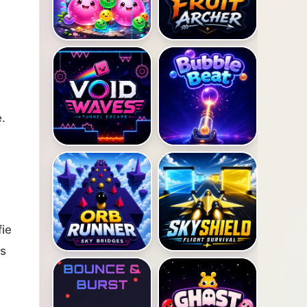
e.
fie
es