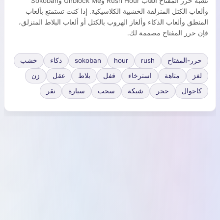
تشبه حرر المفتاح ألعاب Rush Hour وUnblock Me وSokoban
وألعاب الكتل المنزلقة الخشبية الكلاسيكية. إذا كنت تستمتع بألعاب
المنطق وألعاب الذكاء وألغاز الهروب بالكتل أو ألعاب البلاط المنزلق،
فإن حرر المفتاح مصممة لك.
حرر-المفتاح
rush
hour
sokoban
ذكاء
خشب
لغز
متاهة
استرخاء
قفل
بلاط
عقل
زن
كاجوال
حجر
شبكة
سحب
سيارة
نقر