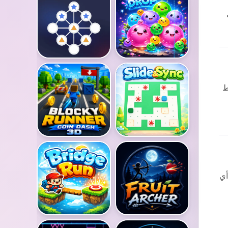
وكل
 معين. في Cat Cafe، تضغط
أي