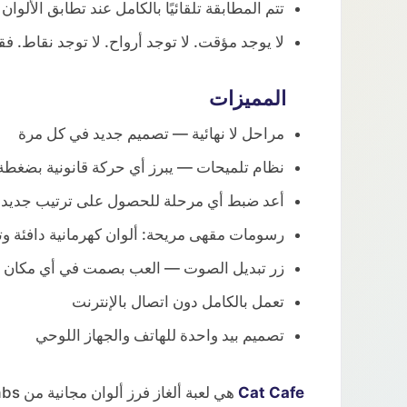
تتم المطابقة تلقائيًا بالكامل عند تطابق الألوان
لا يوجد مؤقت. لا توجد أرواح. لا توجد نقاط. فق
المميزات
مراحل لا نهائية — تصميم جديد في كل مرة
نظام تلميحات — يبرز أي حركة قانونية بضغطة
أعد ضبط أي مرحلة للحصول على ترتيب جديد ب
رسومات مقهى مريحة: ألوان كهرمانية دافئة وت
زر تبديل الصوت — العب بصمت في أي مكان
تعمل بالكامل دون اتصال بالإنترنت
تصميم بيد واحدة للهاتف والجهاز اللوحي
Cat Cafe
هي لعبة ألغاز فرز ألوان مجانية من FGTP Labs. فرّز القطط، قدّم المشروبات، واستمتع بالراحة.