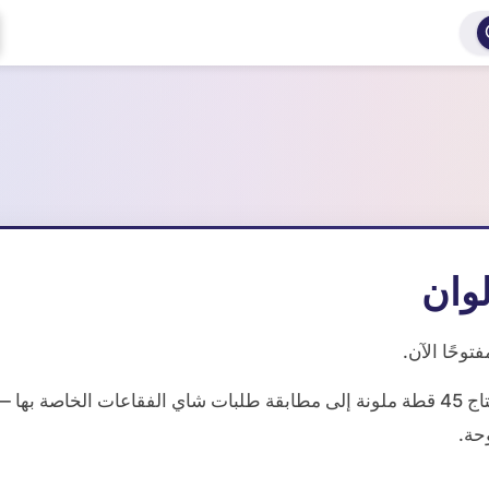
فتوحًا الآن.
يأخذك إلى مقهى دافئ ومبهج حيث تحتاج 45 قطة ملونة إلى مطابقة طلبات شاي الفقاعات الخاصة بها 
حة.