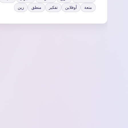
متعة
أوفلاين
تفكير
منطق
زين