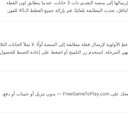
اضغط على أي قطة في الكومة لديها مسار مفتوح لإرسالها إلى منصة التقديم ذات 3 خانات. عندما يتطابق لون القطة
حدث المطابقة تلقائيًا. قم بإزالة جميع القطط الـ45 للفوز.
ِ الأولوية لإرسال قطة مطابقة إلى المنصة أولًا. لا تملأ الخانات الثل
ي المرحلة. استخدم زر التلميح أو اضغط على إعادة الضبط للحصول
نعم. لعبة Cat Cafe مجانية بالكامل للعب في متصفحك على FreeGameToPlay.com — بدون تنزيل أو حساب أو دفع.