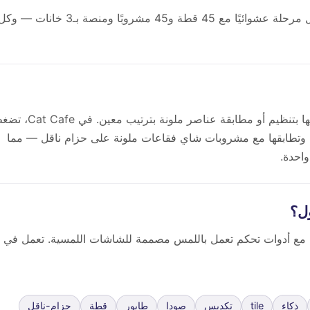
تحتوي Cat Cafe على مراحل لا نهائية. يتم إنشاء كل مرحلة عشوائيًا مع 45 قطة و45 مشروبًا ومنصة بـ3 خانات — 
لعبة ألغاز فرز الألوان هي لعبة ذكاء كاجوال تقوم فيها بتنظيم أو مطابقة عناصر ملونة بترتيب
وتطابقها مع مشروبات شاي فقاعات ملونة على حزام ناقل — مما
واحدة.
ف والأجهزة اللوحية مع أدوات تحكم تعمل باللمس مصممة للشاشات اللمسية. تعمل في 
ذكاء
tile
تكديس
صودا
طابور
قطة
حزام-ناقل