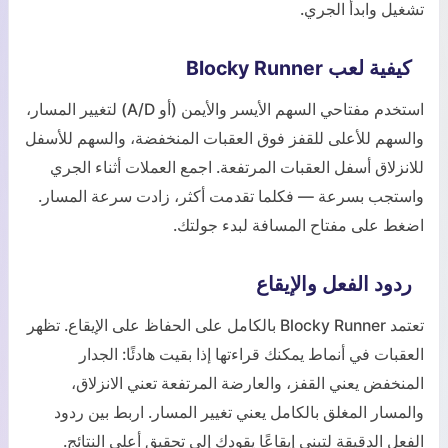
تشغيل وابدأ الجري.
كيفية لعب Blocky Runner
استخدم مفتاحي السهم الأيسر والأيمن (أو A/D) لتغيير المسار،
والسهم للأعلى للقفز فوق العقبات المنخفضة، والسهم للأسفل
للانزلاق أسفل العقبات المرتفعة. اجمع العملات أثناء الجري
واستجب بسرعة — فكلما تقدمت أكثر، زادت سرعة المسار.
اضغط على مفتاح المسافة لبدء جولتك.
ردود الفعل والإيقاع
تعتمد Blocky Runner بالكامل على الحفاظ على الإيقاع. تظهر
العقبات في أنماط يمكنك قراءتها إذا بقيت هادئًا: الجدار
المنخفض يعني القفز، والعارضة المرتفعة تعني الانزلاق،
والمسار المغلق بالكامل يعني تغيير المسار. اربط بين ردود
الفعل الدقيقة لتبني إيقاعًا يقودك إلى تحقيق أعلى النتائج.