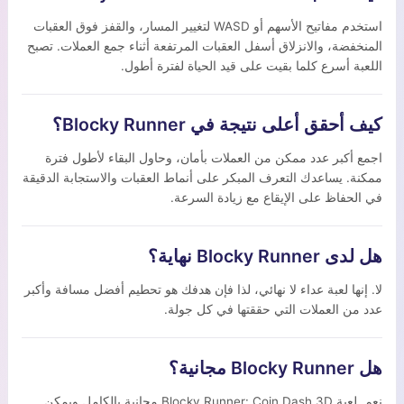
استخدم مفاتيح الأسهم أو WASD لتغيير المسار، والقفز فوق العقبات
المنخفضة، والانزلاق أسفل العقبات المرتفعة أثناء جمع العملات. تصبح
اللعبة أسرع كلما بقيت على قيد الحياة لفترة أطول.
كيف أحقق أعلى نتيجة في Blocky Runner؟
اجمع أكبر عدد ممكن من العملات بأمان، وحاول البقاء لأطول فترة
ممكنة. يساعدك التعرف المبكر على أنماط العقبات والاستجابة الدقيقة
في الحفاظ على الإيقاع مع زيادة السرعة.
هل لدى Blocky Runner نهاية؟
لا. إنها لعبة عداء لا نهائي، لذا فإن هدفك هو تحطيم أفضل مسافة وأكبر
عدد من العملات التي حققتها في كل جولة.
هل Blocky Runner مجانية؟
نعم. لعبة Blocky Runner: Coin Dash 3D مجانية بالكامل ويمكن